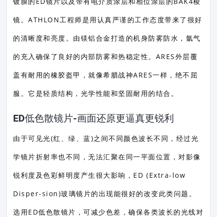
镀膜的ED镜片以及带有电介质涂层和相位涂层的BAK4棱
镜。ATHLON工程师是用认真严谨的工作态度带来了很好
的清晰度和亮度。由镁铝合金打造的机身防雾防水，氩气
的充入确保了良好的内部防雾和热稳定性。ARES外层覆
盖有耐用的橡胶盔甲，就像希腊战神ARES一样，绝不屈
服。它是轻质结构，光学性能和坚固耐用的结合。
ED低色散镜片-画面还原更逼真更锐利
由于可见光(红、绿、蓝)之间不同颜色波长不同，经过光
学镜片折射率也不同，无法汇聚在同一平面位置，对影像
锐利度及色彩鲜明度产生很大影响，ED (Extra-low
Disper-sion)玻璃镜片的出现能很好的改变此类问题。
选用ED低色散镜片，可减少色差，确保各类波长的光线对