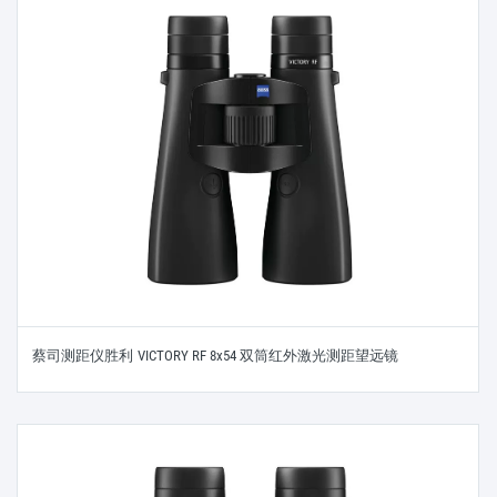
蔡司测距仪胜利 VICTORY RF 8x54 双筒红外激光测距望远镜