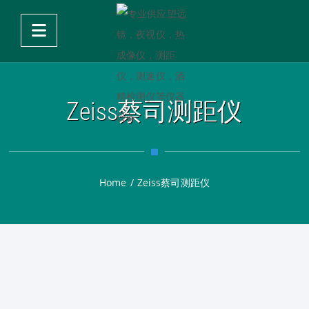
Zeiss蔡司测距仪
Home
/
Zeiss蔡司测距仪