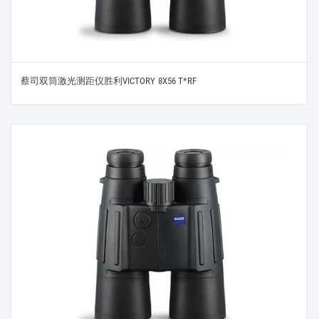
蔡司双筒激光测距仪胜利VICTORY 8X56 T*RF