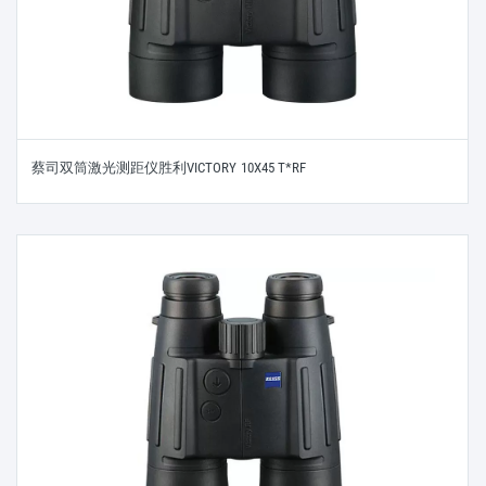
蔡司双筒激光测距仪胜利VICTORY 10X45 T*RF