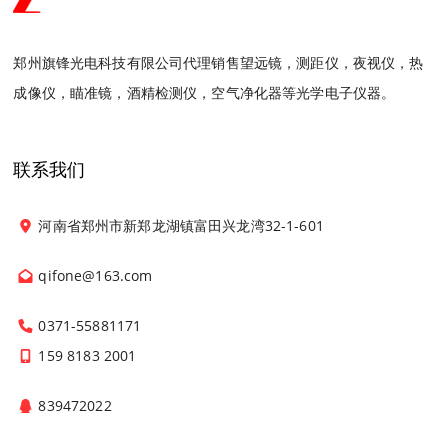
郑州旗锋光电科技有限公司代理销售望远镜，测距仪，夜视仪，热
成像仪，瞄准镜，酒精检测仪，空气净化器等光学电子仪器。
联系我们
河南省郑州市新郑龙湖镇富田兴龙湾32-1-601
qifone@163.com
0371-55881171
159 8183 2001
839472022