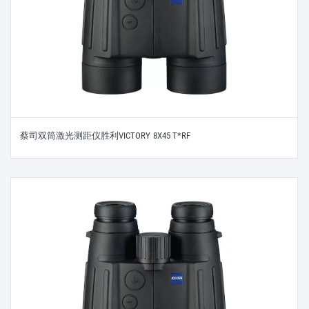
蔡司双筒激光测距仪胜利VICTORY 8X45 T*RF