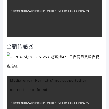
播
放
下载文件: https://www.qifone.com/images/ATN/x-sight-5-desc-2.webm?_=1
器
全新传感器
视
Media error: Format(s) not supported or
频
source(s) not found
播
放
下载文件: https://www.qifone.com/images/ATN/x-sight-5-desc-4.webm?_=2
器