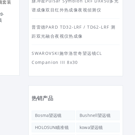
脉冲星Pulsar Symbion LRF DXR50多光
谱成像双目红外热成像夜视侦测仪
0-
BOSMA博冠望远镜惊鸿20-
装
60x80ED单筒高倍观鸟镜
普雷德PARD TD32-LRF / TD62-LRF 测
距双光融合夜视仪热成像
BOSMA博冠望远镜鸿鹄二代
75X95双ED高倍高清观鸟
SWAROVSKI施华洛世奇望远镜CL
Companion III 8x30
热销产品
Bosma望远镜
Bushnell望远镜
HOLOSUN瞄准镜
kowa望远镜