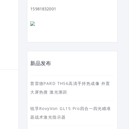
15981832001
新品发布
普雷德PARD TH56高清手持热成像 外置
大屏热搜 激光测距
锐孚RovyVon GL15 Pro四合一四光瞄准
器战术激光指示器