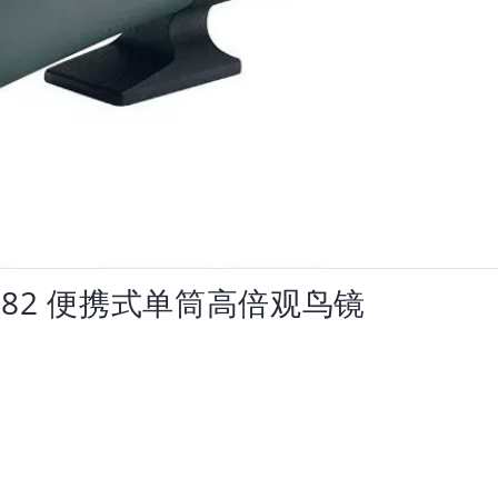
0x82 便携式单筒高倍观鸟镜