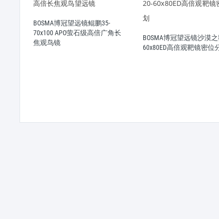
BOSMA博冠望远镜鲲鹏35-
70x100 APO萤石级高倍广角长
 II
BOSMA博冠望远镜沙漠之狐
焦观鸟镜
分划线
60x80ED高倍观靶镜密位