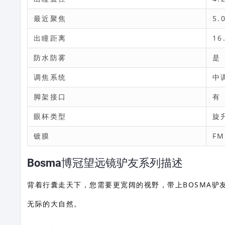
最近聚焦
5.
出瞳距离
16
防水防雾
是
调焦系统
中
脚架接口
有
眼杯类型
旋
镀膜
FM
Bosma博冠望远镜驴友系列描述
背着行囊走天下，您需要更宽阔的视野，带上BOSMA驴
无际的大自然。