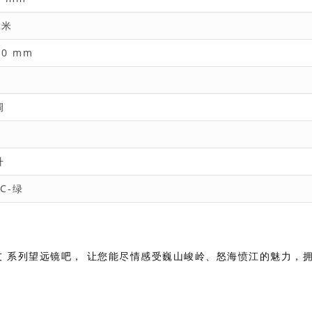
0米
.0 mm
调
升
C-绿
友 系列望远镜吧， 让您能尽情感受巍山峻岭、怒海愤江的魅力，