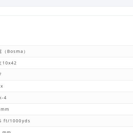
冠（Bosma）
10x42
罗
 x
k-4
 mm
5 ft/1000yds
2 mm