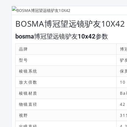
BOSMA博冠望远镜驴友10X42
bosma博冠望远镜驴友10x42参数
品牌
博
型号
驴友
棱镜系统
保
放大倍数
10
棱镜材质
Ba
物镜直径
42
视野
31
出瞳直径
4.