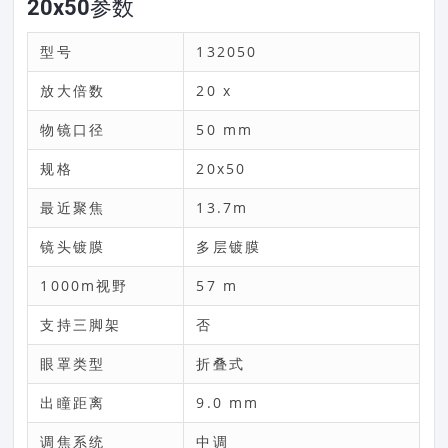
20x50参数
型号
132050
放大倍数
20 x
物镜口径
50 mm
规格
20x50
最近聚焦
13.7m
镜头镀膜
多层镀膜
1000m视野
57 m
支持三脚架
否
眼罩类型
折叠式
出瞳距离
9.0 mm
调焦系统
中调