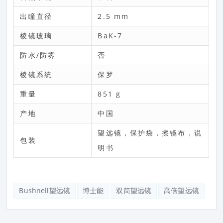
出瞳直径
2.5 mm
棱镜玻璃
BaK-7
防水/防雾
否
棱镜系统
保罗
重量
851 g
产地
中国
望远镜，保护袋，擦镜布，说
包装
明书
Bushnell望远镜
博士能
双筒望远镜
高倍望远镜