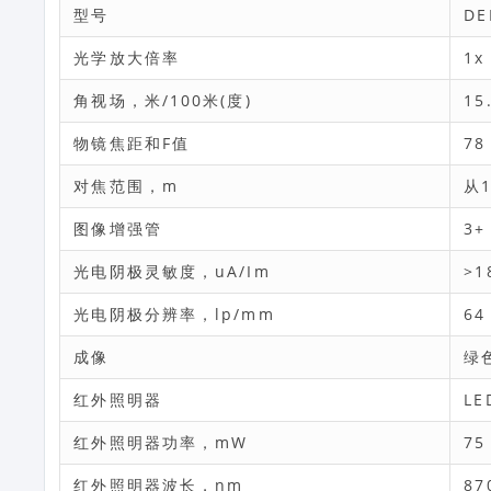
型号
DE
光学放大倍率
1x
角视场，米/100米(度)
15
物镜焦距和F值
78
对焦范围，m
从
图像增强管
3+
光电阴极灵敏度，uA/Im
>1
光电阴极分辨率，lp/mm
64
成像
绿
红外照明器
LE
红外照明器功率，mW
75
红外照明器波长，nm
87