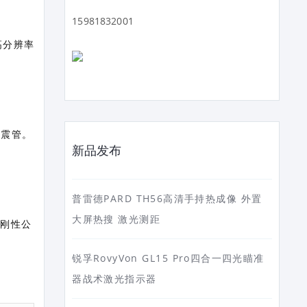
15981832001
高分辨率
防震管。
新品发布
普雷德PARD TH56高清手持热成像 外置
大屏热搜 激光测距
和刚性公
锐孚RovyVon GL15 Pro四合一四光瞄准
器战术激光指示器