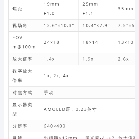
19mm
25mm
焦距
35mm 
F1.0
F1.1
视场角
13.6°×10.3°
10.4°×7.9°
7.5°×5.
FOV
24×18
18×14
13×10
m@100m
放大倍率
1.4x
1.9x
2.6x
数字放大
1x, 2x, 4x
倍率
对焦方式
手动
显示器类
AMOLED屏，0.23英寸
型
分辨率
640×400
目镜
出瞳距≥12mm, 屈光度-4~+2, 放大倍率