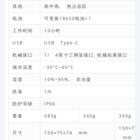
其他
画中画, 热点追踪
电池
可更换18650电池×1
工作时间
10小时
USB
USB Type-C
机械接口
1/ 4英寸三脚架接口, 机械拓展接口
储存温度
-30°C~60°C
湿度
10%~95%, 非冷凝
跌落
1m
防护等级
IP66
重量
383g
360g
393g
150×77
尺寸
150×75×74 mm
mm