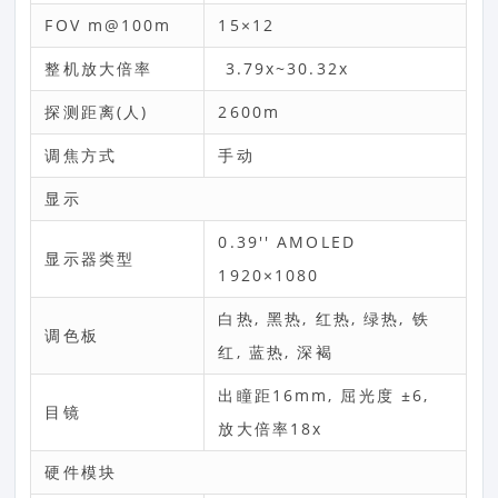
FOV m@100m
15×12
整机放大倍率
3.79x~30.32x
探测距离(人)
2600m
调焦方式
手动
显示
0.39'' AMOLED
显示器类型
1920×1080
白热, 黑热, 红热, 绿热, 铁
调色板
红, 蓝热, 深褐
出瞳距16mm, 屈光度 ±6,
目镜
放大倍率18x
硬件模块