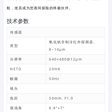
航，使其成为您夜间探险的终极伙伴。
技术参数
传感器
氧化钒非制冷红外探测器,
类型
8~14μm
分辨率
640×480@12μm
NETD
20mK
帧频
50Hz
镜头
焦距
50mm, F1.0
视场角
8.8°×7°