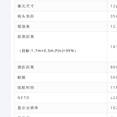
像元尺寸
12
镜头焦距
3
视场角
12
探测距离
18
（目标:1.7m×0.5m,P(n)=99%）
测距距离
80
帧频
50
续航时间
11
NETD
≤2
显示分辨率
10