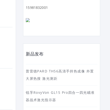
15981832001
新品发布
普雷德PARD TH56高清手持热成像 外置
大屏热搜 激光测距
锐孚RovyVon GL15 Pro四合一四光瞄准
器战术激光指示器