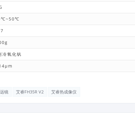
G
0℃~50℃
67
00g
制冷氧化钒
14μm
远镜
艾睿FH35R V2
艾睿热成像仪