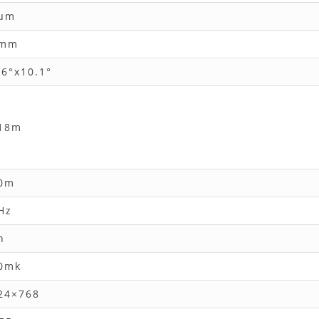
μm
5mm
.6°x10.1°
18m
0m
Hz
h
0mk
24×768