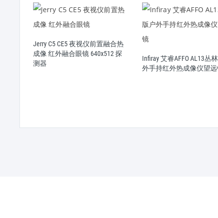
FO
Jerry C5 CE5 夜视仪前置融合热
热搜
成像 红外融合眼镜 640x512 探
Infiray 艾睿AFFO AL13
测器
外手持红外热成像仪望远