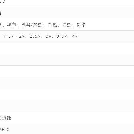
ED
持
林、城市、观鸟/黑热、白热、红热、伪彩
、1.5×、2×、2.5×、3×、3.5×、4×
光测距
PE C