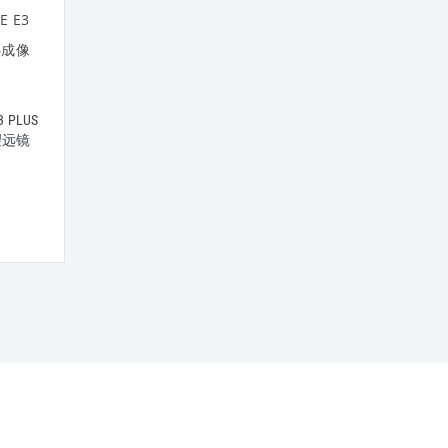
INFIRAY 艾睿热成像仪登陆舰
艾睿热成像仪 InfiRay RH25
WP09 户外热成像夜视热搜
RICO Micro 1-4x25mm
 PLUS
望远镜