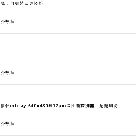
选择，目标辨认更轻松。
，搭载
infiray 640x480@12μm
高性能
探测器
，超越期待。