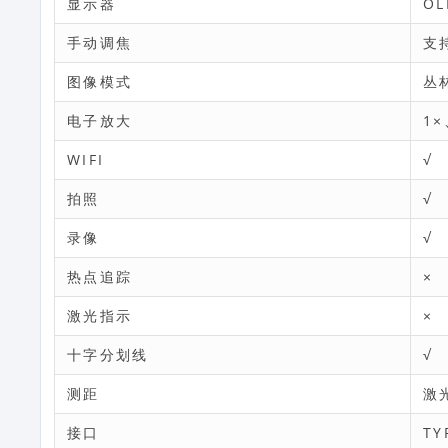
显示器
OL
手动调焦
支
图像模式
丛
电子放大
1×
WIFI
√
拍照
√
录像
√
热点追踪
×
激光指示
×
十字分划线
√
测距
激
接口
TY