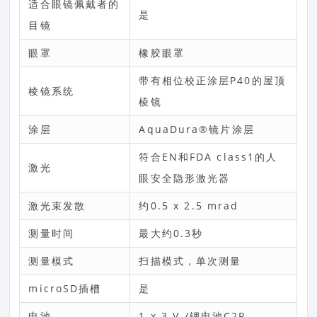
适合眼镜佩戴者的
是
目镜
眼罩
橡胶眼罩
带有相位校正涂层P40的屋顶
棱镜系统
棱镜
涂层
AquaDura®镜片涂层
符合EN和FDA class1的人
激光
眼安全隐形激光器
激光束发散
约0.5 x 2.5 mrad
测量时间
最大约0.3秒
测量模式
扫描模式，单次测量
microSD插槽
是
电池
1 x 3 V /锂电池C2R