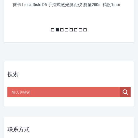
镜
徕卡 Leica Disto D5 手持式激光测距仪 测量200m 精度1mm
L
搜索
联系方式