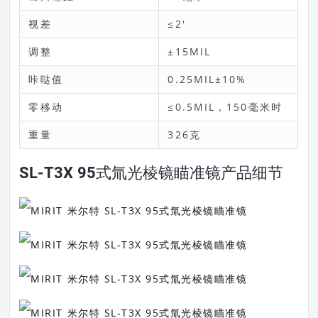
视差
≤2′
调整
±15MIL
咔哒值
0.25MIL±10%
零移动
≤0.5MIL，150毫米时
重量
326克
SL-T3X 95式氚光棱镜瞄准镜产品细节