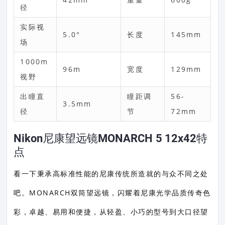
径
实际视
5.0°
长度
145mm
场
1000m
96m
宽度
129mm
视野
出瞳直
瞳距调
56-
3.5mm
径
节
72mm
Nikon尼康望远镜MONARCH 5 12x42特
点
看一下秉承高标准性能的尼康传统所造就的与众不同之处
吧。MONARCH双筒望远镜，闪耀着尼康光学品质传奇色
彩，卓越、易用和便捷，从轻盈、小巧的型号到大口径望