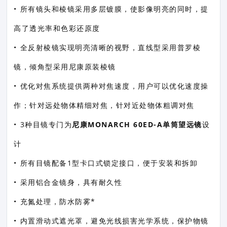
• 所有镜头和棱镜采用多层镀膜，使影像明亮的同时，提
高了透光率和色彩还原度
• 全反射棱镜实现明亮清晰的视野，直线型采用普罗棱
镜，倾角型采用尼康原装棱镜
• 优化对焦系统提供两种对焦速度，用户可以优化速度操
作；针对远处物体精细对焦，针对近处物体粗调对焦
• 3种目镜专门为
尼康MONARCH 60ED-A单筒望远镜
设
计
• 所有目镜配备1型卡口式锁定接口，便于安装和拆卸
• 采用铝合金镜身，具有耐久性
• 充氮处理，防水防雾*
• 内置滑动式遮光罩，避免光线损害光学系统，保护物镜