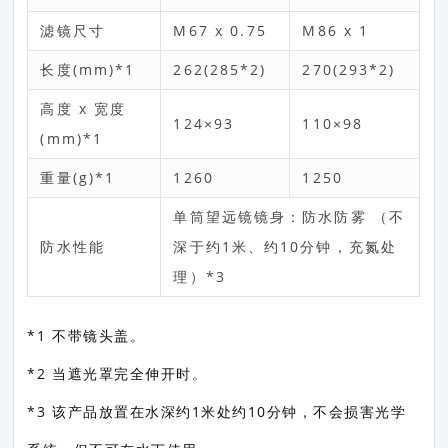
滤镜尺寸
M67 x 0.75
M86 x 1
长度(mm)*1
262(285*2)
270(293*2)
高度 x 宽度
124×93
110×98
(mm)*1
重量(g)*1
1260
1250
单筒望远镜镜身：防水防雾 （不
防水性能
深于约1米、约10分钟，充氮处
理）*3
*1 不带镜头盖。
*2 当遮光罩完全伸开时。
*3 该产品放置在水深约1米处约10分钟，不会损害光学