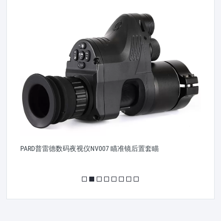
像
普
PARD普雷德数码夜视仪NV007 瞄准镜后置套瞄