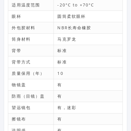
适用温度范围
-20°C to +70°C
眼杯
圆筒柔软眼杯
外包胶材料
NBR长寿命橡胶
筒身材料
马克罗龙
背带
标准
背带方式
标准
质量保用（年）
10
物镜盖
有
防雨（目镜）盖
有
望远镜包
有，迷彩
擦镜布
有
说明书
有