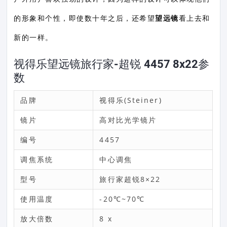
的形象和个性，即使数十年之后，还希望
望远镜
看上去和
新的一样。
视得乐望远镜旅行家-超锐 4457 8x22参
数
品牌
视得乐(Steiner)
镜片
高对比光学镜片
编号
4457
调焦系统
中心调焦
型号
旅行家超锐8×22
使用温度
-20℃~70℃
放大倍数
8 x