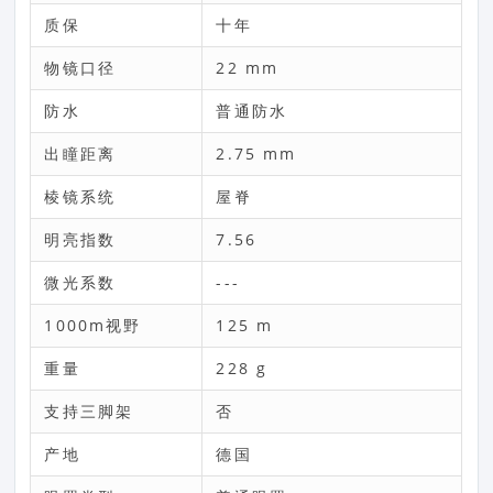
质保
十年
物镜口径
22 mm
防水
普通防水
出瞳距离
2.75 mm
棱镜系统
屋脊
明亮指数
7.56
微光系数
---
1000m视野
125 m
重量
228 g
支持三脚架
否
产地
德国