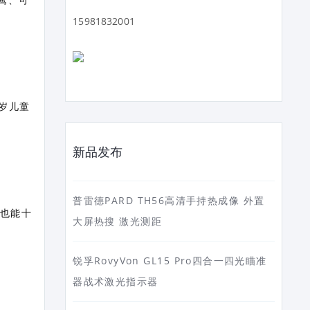
15981832001
4岁儿童
新品发布
普雷德PARD TH56高清手持热成像 外置
察也能十
大屏热搜 激光测距
锐孚RovyVon GL15 Pro四合一四光瞄准
器战术激光指示器