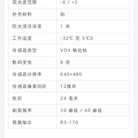
屈光度范围
-6 / +2
外壳材料
铝
防水浸没深度
1 米
工作温度
-32℃ 至 5℃0
传感器类型
VOX 氧化钒
数码变焦
8 倍
传感器分辨率
640×480
传感器像素间距
12微米
焦距
24 毫米
刷新频率
30 赫兹 / 60 赫兹
视频输出
RS-170