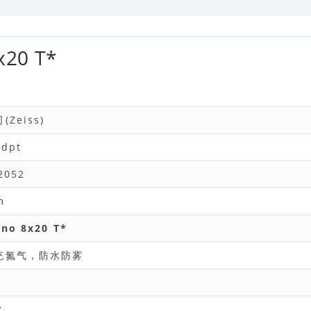
20 T*
(Zeiss)
 dpt
2052
m
no 8x20 T*
充氮气，防水防雾
x
°