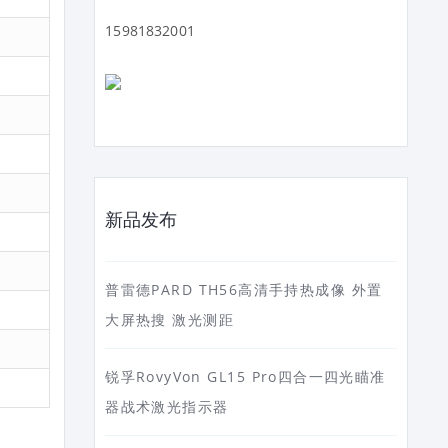
15981832001
新品发布
普雷德PARD TH56高清手持热成像 外置
大屏热搜 激光测距
锐孚RovyVon GL15 Pro四合一四光瞄准
器战术激光指示器