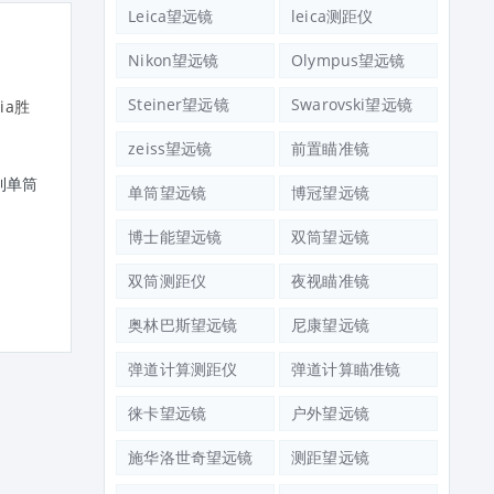
Leica望远镜
leica测距仪
Nikon望远镜
Olympus望远镜
Steiner望远镜
Swarovski望远镜
zeiss望远镜
前置瞄准镜
胜利单筒
德国蔡司Victory Harpia胜利单筒
单筒望远镜
博冠望远镜
望远镜22-65x85
德国Zeiss 蔡司望远镜
博士能望远镜
双筒望远镜
MINIQUICK 5X10 T* 迷
双筒测距仪
夜视瞄准镜
奥林巴斯望远镜
尼康望远镜
弹道计算测距仪
弹道计算瞄准镜
徕卡望远镜
户外望远镜
施华洛世奇望远镜
测距望远镜