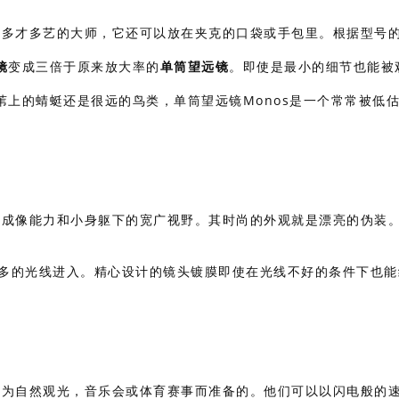
是多才多艺的大师，它还可以放在夹克的口袋或手包里。根据型号
镜
变成三倍于原来放大率的
单筒望远镜
。即使是最小的细节也能被
上的蜻蜓还是很远的鸟类，单筒望远镜Monos是一个常常被低
好成像能力和小身躯下的宽广视野。其时尚的外观就是漂亮的伪装
更多的光线进入。精心设计的镜头镀膜即使在光线不好的条件下也能
是为自然观光，音乐会或体育赛事而准备的。他们可以以闪电般的