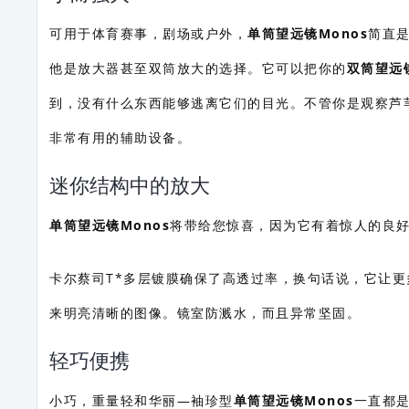
可用于体育赛事，剧场或户外，
单筒望远镜Monos
简直
他是放大器甚至双筒放大的选择。它可以把你的
双筒望远
到，没有什么东西能够逃离它们的目光。不管你是观察芦苇
非常有用的辅助设备。
迷你结构中的放大
单筒望远镜Monos
将带给您惊喜，因为它有着惊人的良
卡尔蔡司T*多层镀膜确保了高透过率，换句话说，它让
来明亮清晰的图像。镜室防溅水，而且异常坚固。
轻巧便携
小巧，重量轻和华丽—袖珍型
单筒望远镜Monos
一直都