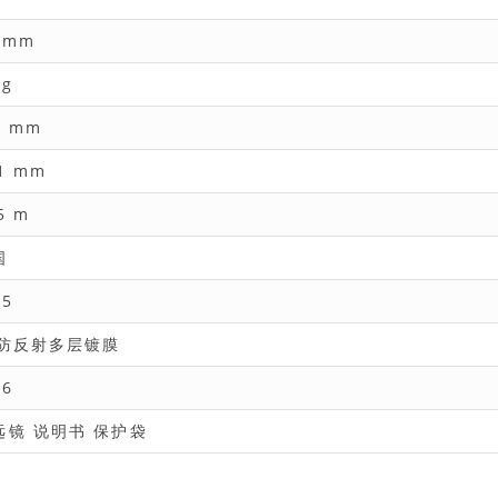
 mm
 g
5 mm
1 mm
5 m
国
25
*防反射多层镀膜
.6
远镜 说明书 保护袋