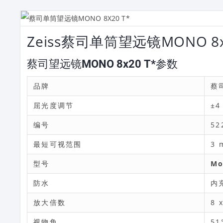
Zeiss蔡司单筒望远镜MONO 8x
蔡司望远镜MONO 8x20 T*参数
品牌
蔡司
屈光度调节
±4
编号
52
最短可视范围
3 
型号
Mo
防水
内
放大倍数
8 
视物角
51