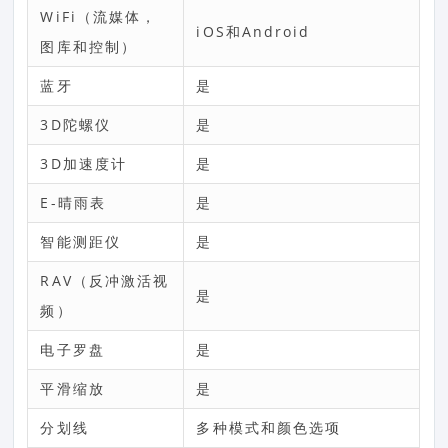
WiFi（流媒体，
iOS和Android
图库和控制）
蓝牙
是
3D陀螺仪
是
3D加速度计
是
E-晴雨表
是
智能测距仪
是
RAV（反冲激活视
是
频）
电子罗盘
是
平滑缩放
是
分划线
多种模式和颜色选项