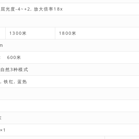
屈光度-4~+2, 放大倍率18x
1300米
1800米
m
 600米
 自然3种模式
, 铁红, 蓝热
踪
×1