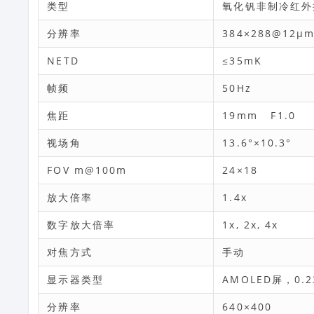
类型
氧化钒非制冷红外探
分辨率
384×288@12μ
NETD
≤35mK
帧频
50Hz
焦距
19mm F1.0
视场角
13.6°×10.3°
FOV m@100m
24×18
放大倍率
1.4x
数字放大倍率
1x, 2x, 4x
对焦方式
手动
显示器类型
AMOLED屏，0.
分辨率
640×400