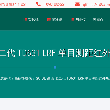
龙湾32-1-601
15981832001
qifone@163.co
望远镜
瞄准镜
测距仪
夜视仪
TD二代 TD631 LRF 单目测
热成像仪
/
高德热成像
/
GUIDE 高德TD二代 TD631 LRF 单目测距红