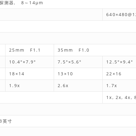
测器, 8～14μm
m
640×480@
25mm F1.1
35mm F1.0
10.4°×7.9°
7.5°×5.6°
12.5°×9.4°
18×14
13×10
22×16
1.9x
2.6x
1.7x
1x, 2x, 4x, 
23英寸