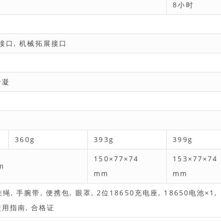
8小时
接口, 机械拓展接口
冷凝
360g
393g
399g
150×77×74
153×77×7
m
mm
mm
 手腕带, 便携包, 眼罩, 2位18650充电座, 18650电池×1, 
速使用指南, 合格证