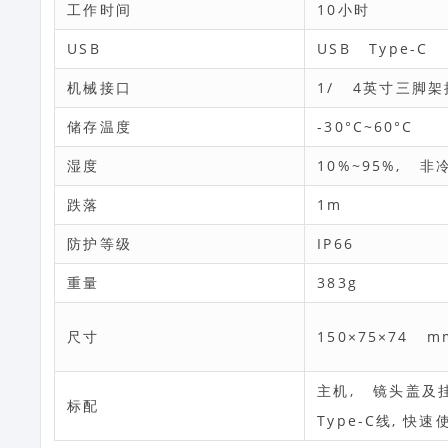
工作时间
10小时
USB
USB Type-C
机械接口
1/ 4英寸三脚架
储存温度
-30°C~60°C
湿度
10%~95%, 非
跌落
1m
防护等级
IP66
重量
383g
尺寸
150×75×74 m
主机, 镜头盖及挂绳,
标配
Type-C线, 快