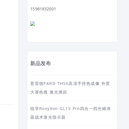
15981832001
新品发布
普雷德PARD TH56高清手持热成像 外置
大屏热搜 激光测距
锐孚RovyVon GL15 Pro四合一四光瞄准
器战术激光指示器