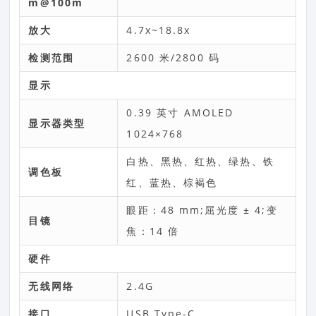
m@100m
放大
4.7x~18.8x
检测范围
2600 米/2800 码
显示
0.39 英寸 AMOLED
显示器类型
1024×768
白热、黑热、红热、绿热、铁
调色板
红、蓝热、棕褐色
眼距：48 mm;屈光度 ± 4;变
目镜
焦：14 倍
硬件
无线网络
2.4G
接口
USB Type-C