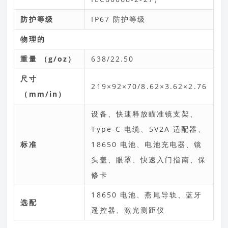
防护等级
IP67 防护等级
物理的
重量 （g/oz）
638/22.50
尺寸
219×92×70/8.62×3.62×2.76
（mm/in）
设备、快速释放瞄准镜支架、
Type-C 电缆、5V2A 适配器、
标准
18650 电池、电池充电器、镜
头盖、眼罩、快速入门指南、保
修卡
18650 电池、燕尾导轨、蓝牙
选配
遥控器、激光测距仪