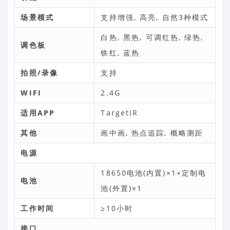
场景模式
支持增强, 高亮, 自然3种模式
白热, 黑热, 可调红热, 绿热,
调色板
铁红, 蓝热
拍照/录像
支持
WIFI
2.4G
适用APP
TargetIR
其他
画中画, 热点追踪, 概略测距
电源
18650电池(内置)×1+定制电
电池
池(外置)×1
工作时间
≥10小时
接口