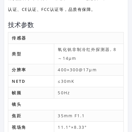
认证、CE认证、FCC认证等，品质有保障。
技术参数
传感器
氧化钒非制冷红外探测器, 8
类型
～14μm
分辨率
400×300@17μm
NETD
≤30mK
帧频
50Hz
镜头
焦距
35mm F1.1
视场角
11.1°×8.33°