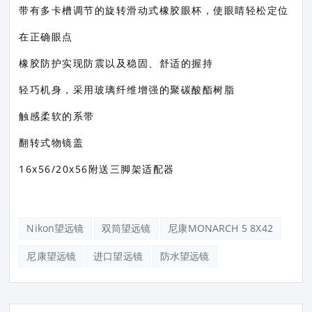
带有多卡槽调节的旋转滑动式橡胶眼杯，使眼睛轻松定位
在正确眼点
橡胶防护实现防震以及稳固、舒适的握持
轻巧机身，采用玻璃纤维增强的聚碳酸酯树脂
触感柔软的系带
翻转式物镜盖
16x56/20x56附送三脚架适配器
Nikon望远镜
双筒望远镜
尼康MONARCH 5 8X42
尼康望远镜
进口望远镜
防水望远镜