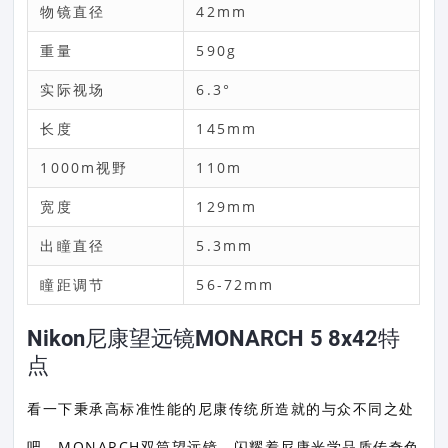
物镜直径
42mm
重量
590g
实际视场
6.3°
长度
145mm
1000m视野
110m
宽度
129mm
出瞳直径
5.3mm
瞳距调节
56-72mm
Nikon尼康望远镜MONARCH 5 8x42特
点
看一下秉承高标准性能的尼康传统所造就的与众不同之处
吧。MONARCH双筒望远镜，闪耀着尼康光学品质传奇色