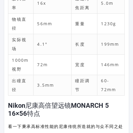
16x
5.0m
率
焦距离
物镜直
56mm
重量
1230g
径
实际视
4.1°
长度
199mm
场
1000m
72m
宽度
146mm
视野
出瞳直
瞳距调
60-
3.5mm
径
节
72mm
Nikon尼康高倍望远镜MONARCH 5
16×56特点
看一下秉承高标准性能的尼康传统所造就的与众不同之处