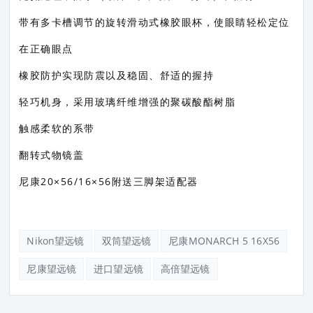
带有多卡槽调节的旋转滑动式橡胶眼杯，使眼睛轻松定位
在正确眼点
橡胶防护实现防震以及稳固、舒适的握持
轻巧机身，采用玻璃纤维增强的聚碳酸酯树脂
触感柔软的系带
翻转式物镜盖
尼康20×56/16×56附送三脚架适配器
Nikon望远镜
双筒望远镜
尼康MONARCH 5 16X56
尼康望远镜
进口望远镜
高倍望远镜