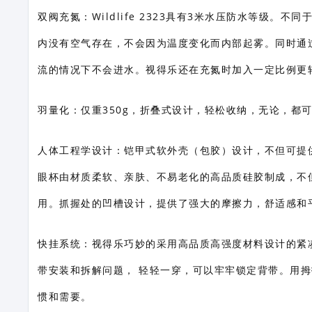
双阀充氮：Wildlife 2323具有3米水压防水等级
内没有空气存在，不会因为温度变化而内部起雾。同时通
流的情况下不会进水。视得乐还在充氮时加入一定比例更
羽量化：仅重350g，折叠式设计，轻松收纳，无论，都
人体工程学设计：铠甲式软外壳（包胶）设计，不但可提
眼杯由材质柔软、亲肤、不易老化的高品质硅胶制成，不
用。抓握处的凹槽设计，提供了强大的摩擦力，舒适感和
快挂系统：视得乐巧妙的采用高品质高强度材料设计的紧
带安装和拆解问题， 轻轻一穿，可以牢牢锁定背带。用
惯和需要。