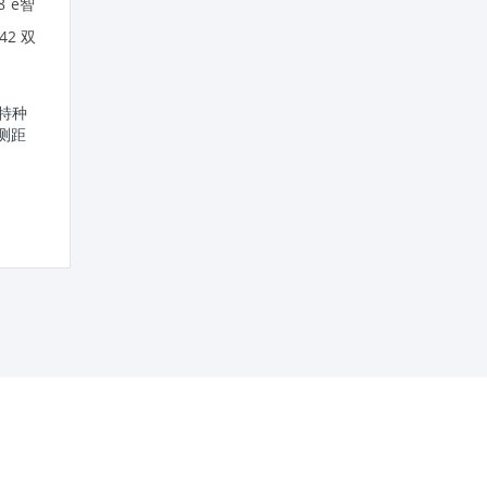
视得乐望远镜旅行家 超锐 4477
视得乐望远镜旅行家 超
steiner safari ultrasharp 10x26
Steiner 4457 safari ultrasha
智特种
双筒测距