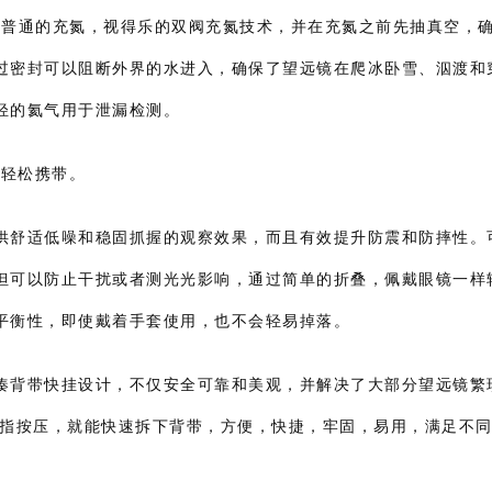
。不同于普通的充氮，视得乐的双阀充氮技术，并在充氮之前先抽真空，
过密封可以阻断外界的水进入，确保了望远镜在爬冰卧雪、泅渡和
轻的氦气用于泄漏检测。
可轻松携带。
供舒适低噪和稳固抓握的观察效果，而且有效提升防震和防摔性。
但可以防止干扰或者测光光影响，通过简单的折叠，佩戴眼镜一样
平衡性，即使戴着手套使用，也不会轻易掉落。
凑背带快挂设计，不仅安全可靠和美观，并解决了大部分望远镜繁
拇指按压，就能快速拆下背带，方便，快捷，牢固，易用，满足不