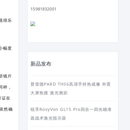
15981832001
视得乐
小幅度
新品发布
部镜片
普雷德PARD TH56高清手持热成像 外置
同样，
大屏热搜 激光测距
保证在
依然确
锐孚RovyVon GL15 Pro四合一四光瞄准
器战术激光指示器