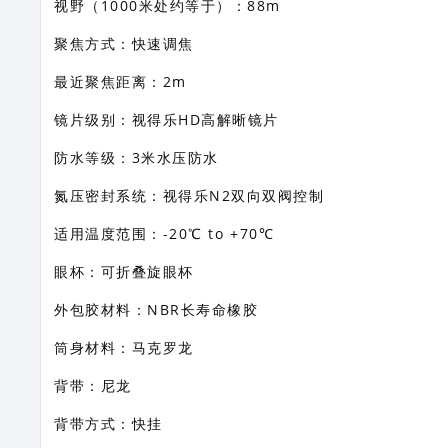
视野（1000米处约等于）：88m
聚焦方式：快速调焦
最近聚焦距离：2m
镜片级别：视得乐HD高解晰镜片
防水等级：3米水压防水
氮压密封系统：视得乐N2双向双阀控制
适用温度范围：-20℃ to +70℃
眼杯：可折叠旋眼杯
外包胶材料：NBR长寿命橡胶
筒身材料：马克罗龙
背带：尼龙
背带方式：快挂